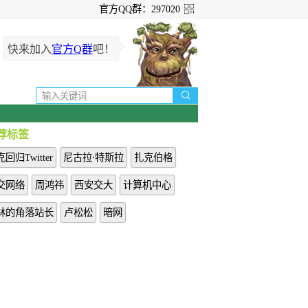
官方QQ群：297020
快来加入
官方Q群
吧！

荐标签
回归Twitter
尼古拉⋅特斯拉
扎克伯格
交网络
周鸿祎
西安交大
计算机中心
林的角落站长
卢松松
暗网