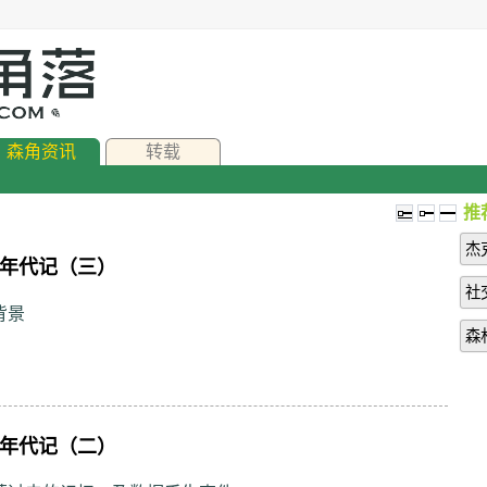
森角资讯
转载
推
杰克
年代记（三）
社
背景
森
年代记（二）