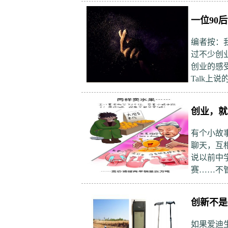
一位90
编者按：
过不少创
创业的感
Talk上
创业，就
有个小故
聊天，互
说以前中
赛……不
创新不是
如果爱迪