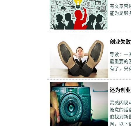
有文章曾
能为足够
创业失败
导读：一
最重要的因
有了，只
还为创业
灵感闪现
随意的话
俊找到新世
网，以下