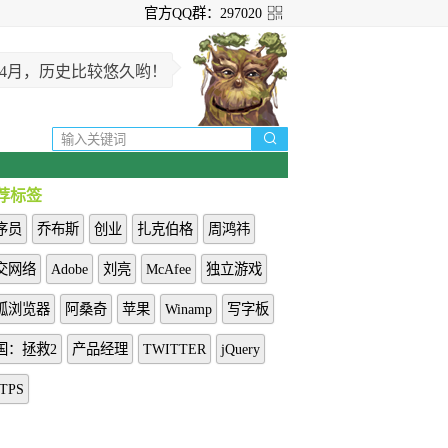
官方QQ群：297020
年4月，历史比较悠久哟！

荐标签
序员
乔布斯
创业
扎克伯格
周鸿祎
交网络
Adobe
刘亮
McAfee
独立游戏
狐浏览器
阿桑奇
苹果
Winamp
写字板
国：拯救2
产品经理
TWITTER
jQuery
TPS