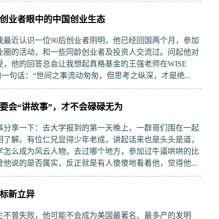
后创业者眼中的中国创业生态
我最近认识一位90后创业者阴明，他已经回国两个月，参加
业圈的活动，和一些同龄创业者及投资人交流过。问起他对
受，他的回答总会让我想起真格基金的王强老师在WISE
说的一句话：“世间之事流动匆匆，但思考之纵深，才是绝...
要会“讲故事”，才不会碌碌无为
事分享一下：去大学报到的第一天晚上，一群哥们围在一起
相了解。有位仁兄显得少年老成，讲起话来也是头头是道，
学怎么成为风云人物，去过哪个地方，参加过牛逼哄哄的比
管他说的是否属实，反正就是有人傻傻地看着他，觉得他...
标新立异
生不曾失败，他可能不会成为美国最著名、最多产的发明