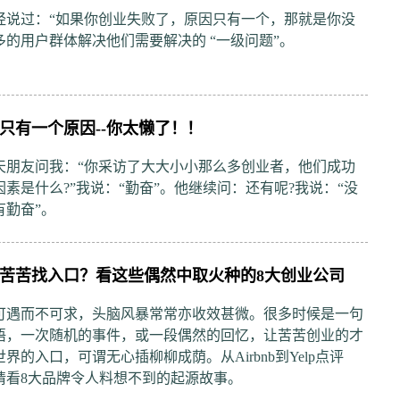
经说过：“如果你创业失败了，原因只有一个，那就是你没
多的用户群体解决他们需要解决的 “一级问题”。
只有一个原因--你太懒了！！
天朋友问我：“你采访了大大小小那么多创业者，他们成功
素是什么?”我说：“勤奋”。他继续问：还有呢?我说：“没
有勤奋”。
苦苦找入口？看这些偶然中取火种的8大创业公司
可遇而不可求，头脑风暴常常亦收效甚微。很多时候是一句
语，一次随机的事件，或一段偶然的回忆，让苦苦创业的才
界的入口，可谓无心插柳柳成荫。从Airbnb到Yelp点评
请看8大品牌令人料想不到的起源故事。